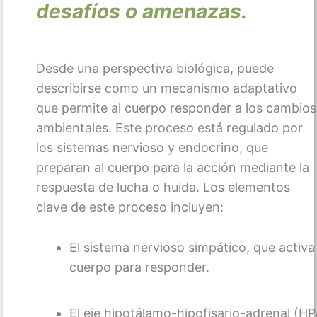
desafíos o amenazas.
5. Microbioma intestinal y salud mental
Módulo 3
4 lecciones
Desde una perspectiva biológica, puede
Módulo 4
describirse como un mecanismo adaptativo
2 lecciones
que permite al cuerpo responder a los cambios
Módulo 5
ambientales. Este proceso está regulado por
2 lecciones
los sistemas nervioso y endocrino, que
preparan al cuerpo para la acción mediante la
respuesta de lucha o huida. Los elementos
clave de este proceso incluyen:
El sistema nervioso simpático, que activa 
cuerpo para responder.
El eje hipotálamo-hipofisario-adrenal (HP