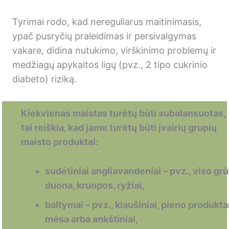
2 lessons
5 modulis
Tyrimai rodo, kad nereguliarus maitinimasis,
2 lessons
ypač pusryčių praleidimas ir persivalgymas
vakare, didina nutukimo, virškinimo problemų ir
medžiagų apykaitos ligų (pvz., 2 tipo cukrinio
diabeto) riziką.
Kiekvienas maistas turėtų būti subalansuotas,
tai reiškia, kad jame turėtų būti įvairių grupių
maisto produktai:
sudėtiniai angliavandeniai – pvz., viso gr
duona, kruopos, ryžiai,
baltymai – pvz., kiaušiniai, pieno produktai
mėsa arba ankštiniai,