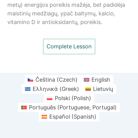
metų) energijos poreikis mažėja, bet padidėja
maistinių medžiagų, ypač baltymų, kalcio,
vitamino D ir antioksidantų, poreikis.
Complete Lesson
Previous
Next
ete Lesson
Čeština
(
Czech
)
English
Ελληνικά
(
Greek
)
Lietuvių
Polski
(
Polish
)
Português
(
Portuguese, Portugal
)
Español
(
Spanish
)