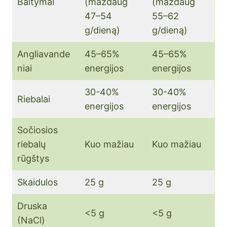
Baltymai
(maždaug
(maždaug
47–54
55–62
g/dieną)
g/dieną)
Angliavande
45–65%
45–65%
niai
energijos
energijos
30-40%
30-40%
Riebalai
energijos
energijos
Sočiosios
riebalų
Kuo mažiau
Kuo mažiau
rūgštys
Skaidulos
25 g
25 g
Druska
<5 g
<5 g
(NaCl)