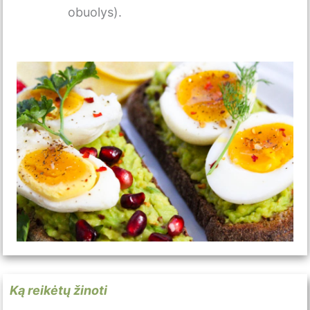
obuolys).
Ką reikėtų žinoti