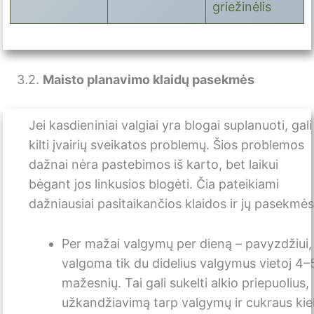
griežinėlis
3.2.
Maisto planavimo klaidų pasekmės
Jei kasdieniniai valgiai yra blogai suplanuoti, gali
kilti įvairių sveikatos problemų. Šios problemos
dažnai nėra pastebimos iš karto, bet laikui
bėgant jos linkusios blogėti. Čia pateikiami
dažniausiai pasitaikančios klaidos ir jų pasekmės
Per mažai valgymų per dieną – pavyzdžiui,
valgoma tik du didelius valgymus vietoj 4–
mažesnių. Tai gali sukelti alkio priepuolius,
užkandžiavimą tarp valgymų ir cukraus kie