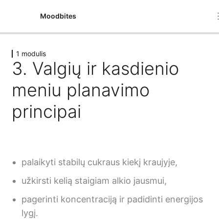
Moodbites
1 modulis
1 modulis
3. Valgių ir kasdienio
1. Racionalios mitybos principai ir mitybos poveikis žmogaus
meniu planavimo
sveikatai
principai
2. Praktinės mitybos rekomendacijos suaugusiems
3. Valgių ir kasdienio meniu planavimo principai
4. Veiksniai, įtakojantys suaugusiųjų mitybos pasirinkimus
2 modulis
palaikyti stabilų cukraus kiekį kraujyje,
5 lessons
užkirsti kelią staigiam alkio jausmui,
3 modulis
pagerinti koncentraciją ir padidinti energijos
4 lessons
4 modulis
lygį.