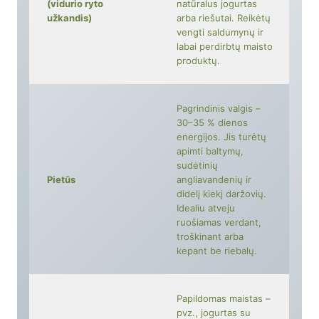
(vidurio ryto
natūralus jogurtas
užkandis)
arba riešutai. Reikėtų
vengti saldumynų ir
labai perdirbtų maisto
produktų.
Pagrindinis valgis –
30–35 % dienos
energijos. Jis turėtų
apimti baltymų,
sudėtinių
Pietūs
angliavandenių ir
didelį kiekį daržovių.
Idealiu atveju
ruošiamas verdant,
troškinant arba
kepant be riebalų.
Papildomas maistas –
pvz., jogurtas su