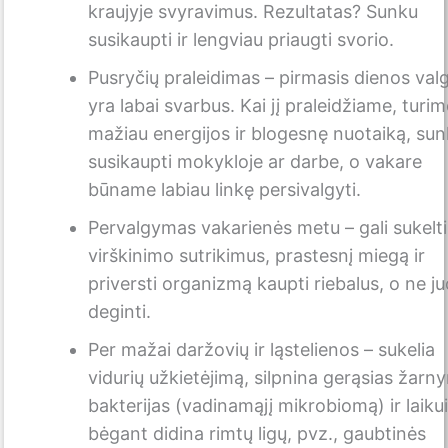
kraujyje svyravimus. Rezultatas? Sunku
susikaupti ir lengviau priaugti svorio.
Pusryčių praleidimas – pirmasis dienos valg
yra labai svarbus. Kai jį praleidžiame, turim
mažiau energijos ir blogesnę nuotaiką, sun
susikaupti mokykloje ar darbe, o vakare
būname labiau linkę persivalgyti.
Pervalgymas vakarienės metu – gali sukelti
virškinimo sutrikimus, prastesnį miegą ir
priversti organizmą kaupti riebalus, o ne j
deginti.
Per mažai daržovių ir ląstelienos – sukelia
vidurių užkietėjimą, silpnina gerąsias žarn
bakterijas (vadinamąjį mikrobiomą) ir laikui
bėgant didina rimtų ligų, pvz., gaubtinės