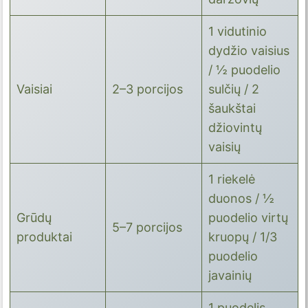
1 vidutinio
dydžio vaisius
/ ½ puodelio
Vaisiai
2–3 porcijos
sulčių / 2
šaukštai
džiovintų
vaisių
1 riekelė
duonos / ½
Grūdų
puodelio virtų
5–7 porcijos
produktai
kruopų / 1/3
puodelio
javainių
1 puodelis