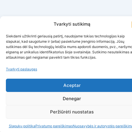
Tvarkyti sutikimą
Siekdami užtikrinti geriausią patirtį, naudojame tokias technologijas kaip
slapukai, kad saugotume ir (arba) pasiektume įrenginio informaciją. Jūsų
sutikimas dėl šių technologijų leidžia mums apdoroti duomenis, pvz., naršym
elgseną ar unikalius identifikatorius šioje svetainėje. Sutikimo nesuteikimas 
atšaukimas gali neigiamai paveikti tam tikras funkcijas.
Tvarkyti paslaugas
Aceptar
Denegar
Peržiūrėti nuostatas
Slapukų politika
Privatumo pareiškimas
Nuosavybės ir autorystės pareiškim