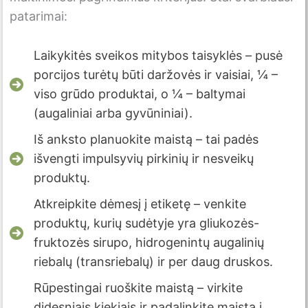
patarimai:
Laikykitės sveikos mitybos taisyklės – pusė
porcijos turėtų būti daržovės ir vaisiai, ¼ –
viso grūdo produktai, o ¼ – baltymai
(augaliniai arba gyvūniniai).
Iš anksto planuokite maistą – tai padės
išvengti impulsyvių pirkinių ir nesveikų
produktų.
Atkreipkite dėmesį į etiketę – venkite
produktų, kurių sudėtyje yra gliukozės-
fruktozės sirupo, hidrogenintų augalinių
riebalų (transriebalų) ir per daug druskos.
Rūpestingai ruoškite maistą – virkite
didesniais kiekiais ir padalinkite maistą į