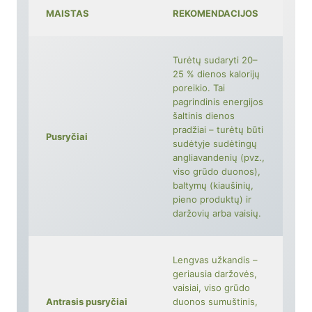
MAISTAS
REKOMENDACIJOS
Turėtų sudaryti 20–
25 % dienos kalorijų
poreikio. Tai
pagrindinis energijos
šaltinis dienos
pradžiai – turėtų būti
Pusryčiai
sudėtyje sudėtingų
angliavandenių (pvz.,
viso grūdo duonos),
baltymų (kiaušinių,
pieno produktų) ir
daržovių arba vaisių.
Lengvas užkandis –
geriausia daržovės,
vaisiai, viso grūdo
Antrasis pusryčiai
duonos sumuštinis,