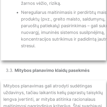
žarnos vėžio, riziką.
Nereguliarus maitinimasis ir perdirbtų mais
produktų (pvz., greito maisto, saldumynų,
paruoštų patiekalų) pasirinkimas – gali suke
nuovargį, imuninės sistemos susilpnėjimą,
koncentracijos sutrikimus ir padidintą jau
stresui.
3.3.
Mitybos planavimo klaidų pasekmės
Mitybos planavimas gali atrodyti sudėtingas
uždavinys, tačiau laikantis kelių paprastų taisyklių
lengva įvertinti, ar mityba atitinka racionalaus
maitinimosi pagrindinius kriterijus. Štai svarbiausi