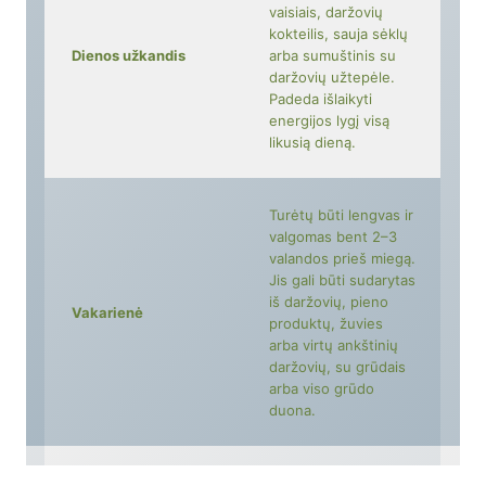
vaisiais, daržovių
kokteilis, sauja sėklų
Dienos užkandis
arba sumuštinis su
daržovių užtepėle.
Padeda išlaikyti
energijos lygį visą
likusią dieną.
Turėtų būti lengvas ir
valgomas bent 2–3
valandos prieš miegą.
Jis gali būti sudarytas
iš daržovių, pieno
Vakarienė
produktų, žuvies
arba virtų ankštinių
daržovių, su grūdais
arba viso grūdo
duona.