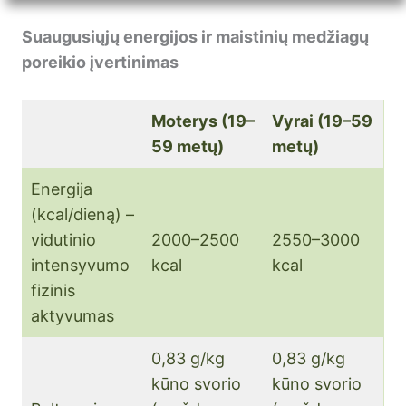
Suaugusiųjų energijos ir maistinių medžiagų
poreikio įvertinimas
Moterys (19–
Vyrai (19–59
59 metų)
metų)
Energija
(kcal/dieną) –
vidutinio
2000–2500
2550–3000
intensyvumo
kcal
kcal
fizinis
aktyvumas
0,83 g/kg
0,83 g/kg
kūno svorio
kūno svorio