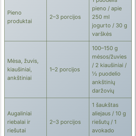
pieno / apie
Pieno
2–3 porcijos
250 ml
produktai
jogurto / 30 g
varškės
100–150 g
mėsos/žuvies
Mėsa, žuvis,
/ 2 kiaušiniai /
kiaušiniai,
1–2 porcijos
½ puodelio
ankštiniai
ankštinių
daržovių
1 šaukštas
Augaliniai
aliejaus / 10 g
riebalai ir
2–3 porcijos
riešutų / 1
riešutai
avokado