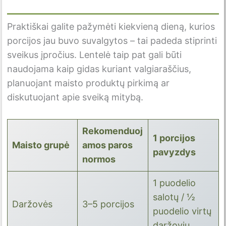
Praktiškai galite pažymėti kiekvieną dieną, kurios
porcijos jau buvo suvalgytos – tai padeda stiprinti
sveikus įpročius. Lentelė taip pat gali būti
naudojama kaip gidas kuriant valgiaraščius,
planuojant maisto produktų pirkimą ar
diskutuojant apie sveiką mitybą.
Rekomenduoj
1 porcijos
Maisto grupė
amos paros
pavyzdys
normos
1 puodelio
salotų / ½
Daržovės
3–5 porcijos
puodelio virtų
daržovių