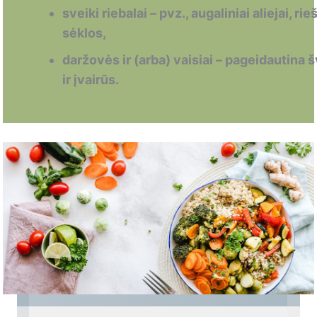
sveiki riebalai – pvz., augaliniai aliejai, rie
sėklos,
daržovės ir (arba) vaisiai – pageidautina š
ir įvairūs.