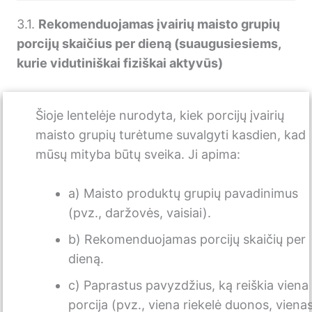
3.1.
Rekomenduojamas įvairių maisto grupių
porcijų skaičius per dieną (suaugusiesiems,
kurie vidutiniškai fiziškai aktyvūs)
Šioje lentelėje nurodyta, kiek porcijų įvairių
maisto grupių turėtume suvalgyti kasdien, kad
mūsų mityba būtų sveika. Ji apima:
a) Maisto produktų grupių pavadinimus
(pvz., daržovės, vaisiai).
b) Rekomenduojamas porcijų skaičių per
dieną.
c) Paprastus pavyzdžius, ką reiškia viena
porcija (pvz., viena riekelė duonos, viena