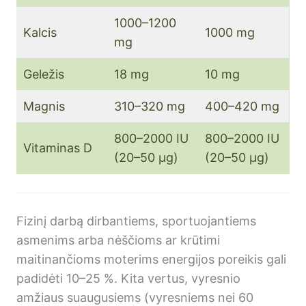
1000–1200
Kalcis
1000 mg
mg
Geležis
18 mg
10 mg
Magnis
310–320 mg
400–420 mg
800–2000 IU
800–2000 IU
Vitaminas D
(20–50 µg)
(20–50 µg)
Fizinį darbą dirbantiems, sportuojantiems
asmenims arba nėščioms ar krūtimi
maitinančioms moterims energijos poreikis gali
padidėti 10–25 %. Kita vertus, vyresnio
amžiaus suaugusiems (vyresniems nei 60