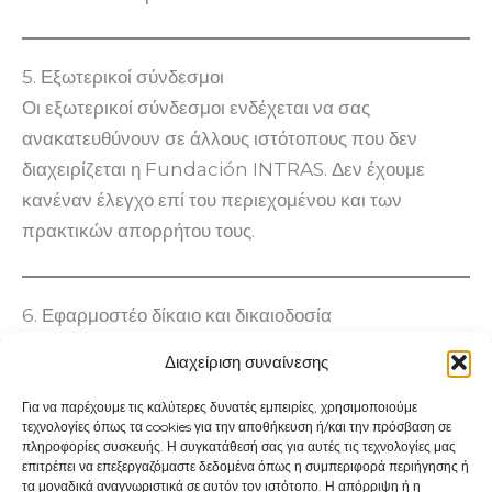
5. Εξωτερικοί σύνδεσμοι
Οι εξωτερικοί σύνδεσμοι ενδέχεται να σας
ανακατευθύνουν σε άλλους ιστότοπους που δεν
διαχειρίζεται η Fundación INTRAS. Δεν έχουμε
κανέναν έλεγχο επί του περιεχομένου και των
πρακτικών απορρήτου τους.
6. Εφαρμοστέο δίκαιο και δικαιοδοσία
Οι παρόντες νομικοί όροι διέπονται από το ισπανικό
Διαχείριση συναίνεσης
δίκαιο. Οποιαδήποτε διαφορά προκύψει σε σχέση με
τον παρόντα ιστότοπο θα υποβάλλεται στα
Για να παρέχουμε τις καλύτερες δυνατές εμπειρίες, χρησιμοποιούμε
τεχνολογίες όπως τα cookies για την αποθήκευση ή/και την πρόσβαση σε
δικαστήρια του
Βαγιαδολίδ, Ισπανία
.
πληροφορίες συσκευής. Η συγκατάθεσή σας για αυτές τις τεχνολογίες μας
επιτρέπει να επεξεργαζόμαστε δεδομένα όπως η συμπεριφορά περιήγησης ή
τα μοναδικά αναγνωριστικά σε αυτόν τον ιστότοπο. Η απόρριψη ή η