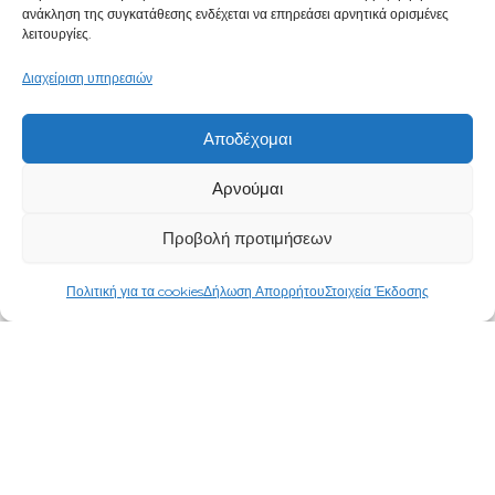
ανάκληση της συγκατάθεσης ενδέχεται να επηρεάσει αρνητικά ορισμένες
λειτουργίες.
Διαχείριση υπηρεσιών
Αποδέχομαι
Αρνούμαι
Προβολή προτιμήσεων
© 2025 Made with
by Moodbites team
|
Privacy
policy
|
cookies policy
|
Legal notice
Πολιτική για τα cookies
Δήλωση Απορρήτου
Στοιχεία Έκδοσης
Čeština
(
Τσεχικά
)
English
(
Αγγλικά
)
Ελληνικά
Lietuvių
(
Λιθουανικά
)
Polski
(
Πολωνικά
)
Português
(
Πορτογαλικά
)
Español
(
Ισπανικά
)