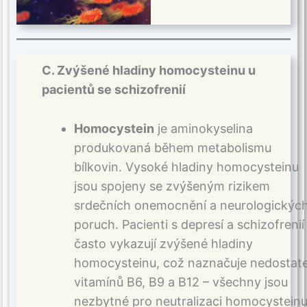
C. Zvýšené hladiny homocysteinu u
pacientů se schizofrenií
Homocystein
je aminokyselina
produkovaná během metabolismu
bílkovin. Vysoké hladiny homocysteinu
jsou spojeny se zvýšeným rizikem
srdečních onemocnění a neurologickýc
poruch. Pacienti s depresí a schizofrenií
často vykazují zvýšené hladiny
homocysteinu, což naznačuje nedostat
vitamínů B6, B9 a B12 – všechny jsou
nezbytné pro neutralizaci homocysteinu