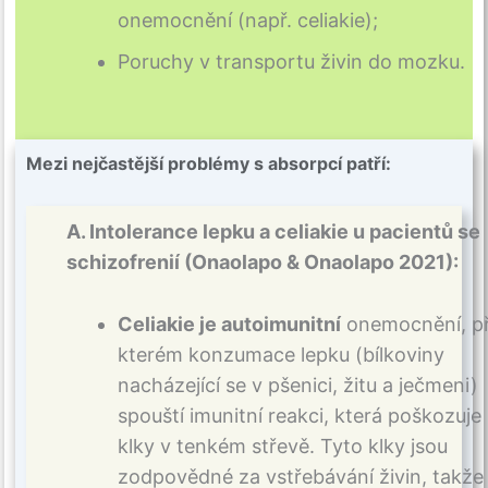
onemocnění (např. celiakie);
Poruchy v transportu živin do mozku.
Mezi nejčastější problémy s absorpcí patří:
A. Intolerance lepku a celiakie u pacientů se
schizofrenií (Onaolapo & Onaolapo 2021):
Celiakie je autoimunitní
onemocnění, př
kterém konzumace lepku (bílkoviny
nacházející se v pšenici, žitu a ječmeni)
spouští imunitní reakci, která poškozuje
klky v tenkém střevě. Tyto klky jsou
zodpovědné za vstřebávání živin, takže