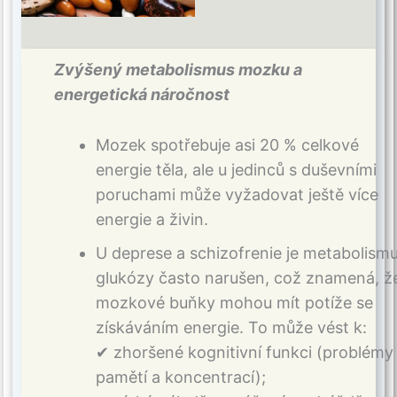
Zvýšený metabolismus mozku a
energetická náročnost
Mozek spotřebuje asi 20 % celkové
energie těla, ale u jedinců s duševními
poruchami může vyžadovat ještě více
energie a živin.
U deprese a schizofrenie je metabolism
glukózy často narušen, což znamená, ž
mozkové buňky mohou mít potíže se
získáváním energie. To může vést k:
✔ zhoršené kognitivní funkci (problémy
pamětí a koncentrací);