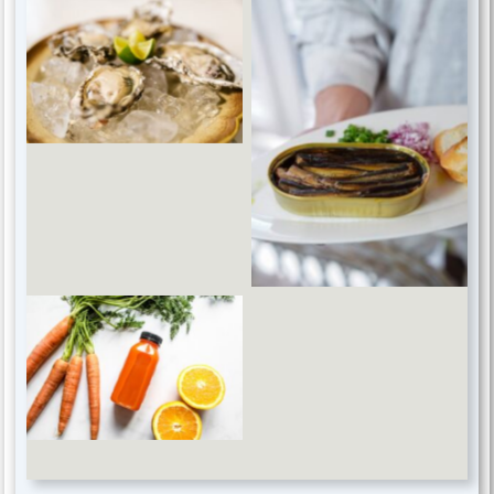
Zinc and selenium
Omega-3 fatty acids
Antioxidant vitamins