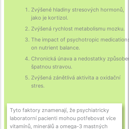
Zvýšené hladiny stresových hormonů,
jako je kortizol.
Zvýšená rychlost metabolismu mozku.
The impact of psychotropic medication
on nutrient balance.
Chronická únava a nedostatky způsobe
špatnou stravou.
Zvýšená zánětlivá aktivita a oxidační
stres.
Tyto faktory znamenají, že psychiatricky
laboratorní pacienti mohou potřebovat více
vitamínů, minerálů a omega-3 mastných