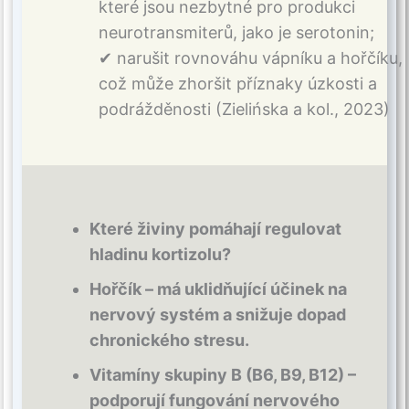
které jsou nezbytné pro produkci
neurotransmiterů, jako je serotonin;
✔ narušit rovnováhu vápníku a hořčíku,
což může zhoršit příznaky úzkosti a
podrážděnosti (Zielińska a kol., 2023)
Které živiny pomáhají regulovat
hladinu kortizolu?
Hořčík – má uklidňující účinek na
nervový systém a snižuje dopad
chronického stresu.
Vitamíny skupiny B (B6, B9, B12) –
podporují fungování nervového