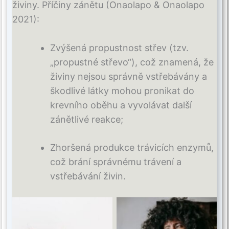
živiny. Příčiny zánětu (Onaolapo & Onaolapo
2021):
Zvýšená propustnost střev (tzv.
„propustné střevo“), což znamená, že
živiny nejsou správně vstřebávány a
škodlivé látky mohou pronikat do
krevního oběhu a vyvolávat další
zánětlivé reakce;
Zhoršená produkce trávicích enzymů,
což brání správnému trávení a
vstřebávání živin.