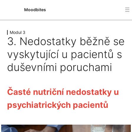
Moodbites
Modul 3
Modul 1
3. Nedostatky běžně se
4 lekce
Modul 2
vyskytující u pacientů s
5 lekcí
Modul 3
duševními poruchami
1. Psychiatrické poruchy ovlivněné výživou
Časté nutriční nedostatky u
2. Dietní přístupy (středomořská, MIND, ketogenní)
používané při podpoře léčby psychiatrických poruch
psychiatrických pacientů
3. Nedostatky běžně se vyskytující u pacientů s
duševními poruchami
4. Časté dietní chyby a problémy