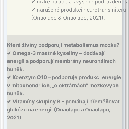
✔ nízké náladě a zvýšené podrážděnost
✔ narušené produkci neurotransmiterů
(Onaolapo & Onaolapo, 2021).
Které živiny podporují metabolismus mozku?
✔ Omega-3 mastné kyseliny – dodávají
energii a podporují membrány neuronálních
buněk.
✔ Koenzym Q10 – podporuje produkci energie
v mitochondriích, „elektrárnách“ mozkových
buněk.
✔ Vitamíny skupiny B – pomáhají přeměňovat
glukózu na energii (Onaolapo a Onaolapo,
2021).