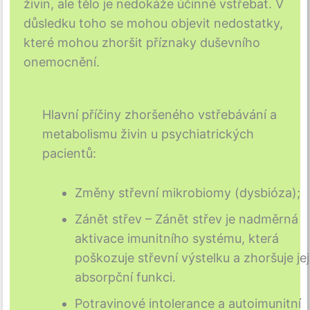
živin, ale tělo je nedokáže účinně vstřebat. V
důsledku toho se mohou objevit nedostatky,
které mohou zhoršit příznaky duševního
onemocnění.
Hlavní příčiny zhoršeného vstřebávání a
metabolismu živin u psychiatrických
pacientů:
Změny střevní mikrobiomy (dysbióza);
Zánět střev – Zánět střev je nadměrná
aktivace imunitního systému, která
poškozuje střevní výstelku a zhoršuje jej
absorpční funkci.
Potravinové intolerance a autoimunitní