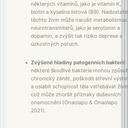
některých vitamínů, jako je vitamín K,
biotin a kyselina listová (B9). Nedostate
těchto živin může narušit metabolismus
neurotransmiterů, jako je serotonin a
dopamin, a zvýšit tak riziko deprese a
úzkostných poruch.
Zvýšené hladiny patogenních bakterií
:
některé škodlivé bakterie mohou způsob
chronický zánět, poškodit střevní výste
a oslabit schopnost těla vstřebávat živin
což může zhoršit příznaky duševních
onemocnění (Onaolapo & Onaolapo
2021).