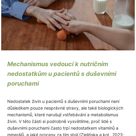
Modul 4
2 lekce
Modul 5
2 lekce
Mechanismus vedoucí k nutričním
nedostatkům u pacientů s duševními
poruchami
Nedostatek živin u pacientů s duševními poruchami není
důsledkem pouze nesprávné stravy, ale také biologických
mechanismů, které narušují vstřebávání a metabolismus
živin. V této části si podrobně vysvětlíme, proč lidé s
duševními poruchami často trpí nedostatkem vitamínů a
minerálů, a jaké procesy za tím stojí (Zielińska a kol., 2023;