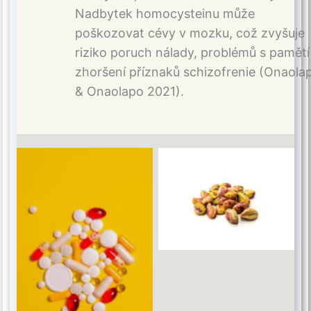
Nadbytek homocysteinu může
poškozovat cévy v mozku, což zvyšuje
riziko poruch nálady, problémů s pamětí
zhoršení příznaků schizofrenie (Onaola
& Onaolapo 2021).