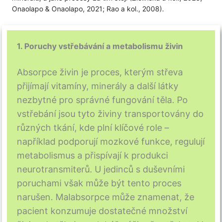
Onaolapo & Onaolapo, 2021; Rao a kol., 2008).
1. Poruchy vstřebávání a metabolismu živin
Absorpce živin je proces, kterým střeva
přijímají vitamíny, minerály a další látky
nezbytné pro správné fungování těla. Po
vstřebání jsou tyto živiny transportovány do
různých tkání, kde plní klíčové role –
například podporují mozkové funkce, regulují
metabolismus a přispívají k produkci
neurotransmiterů. U jedinců s duševními
poruchami však může být tento proces
narušen. Malabsorpce může znamenat, že
pacient konzumuje dostatečné množství