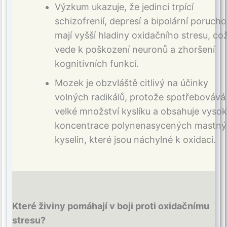
Výzkum ukazuje, že jedinci trpící
schizofrenií, depresí a bipolární poruch
mají vyšší hladiny oxidačního stresu, co
vede k poškození neuronů a zhoršení
kognitivních funkcí.
Mozek je obzvláště citlivý na účinky
volných radikálů, protože spotřebovává
velké množství kyslíku a obsahuje vyso
koncentrace polynenasycených mastn
kyselin, které jsou náchylné k oxidaci.
Které živiny pomáhají v boji proti oxidačnímu
stresu?