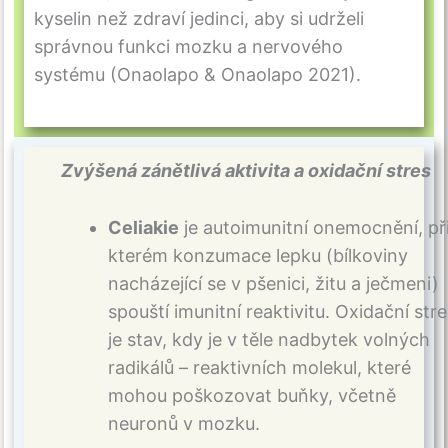
kyselin než zdraví jedinci, aby si udrželi
správnou funkci mozku a nervového
systému (Onaolapo & Onaolapo 2021).
Zvýšená zánětlivá aktivita a oxidační stres
Celiakie
je autoimunitní onemocnění, př
kterém konzumace lepku (bílkoviny
nacházející se v pšenici, žitu a ječmeni)
spouští imunitní reaktivitu. Oxidační stre
je stav, kdy je v těle nadbytek volných
radikálů – reaktivních molekul, které
mohou poškozovat buňky, včetně
neuronů v mozku.