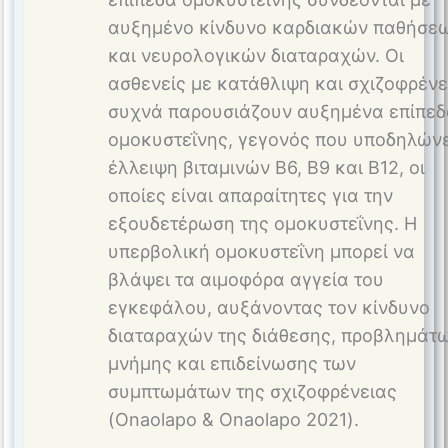
αυξημένο κίνδυνο καρδιακών παθήσε
και νευρολογικών διαταραχών. Οι
ασθενείς με κατάθλιψη και σχιζοφρένε
συχνά παρουσιάζουν αυξημένα επίπεδ
ομοκυστεΐνης, γεγονός που υποδηλώνε
έλλειψη βιταμινών Β6, Β9 και Β12, οι
οποίες είναι απαραίτητες για την
εξουδετέρωση της ομοκυστεΐνης. Η
υπερβολική ομοκυστεΐνη μπορεί να
βλάψει τα αιμοφόρα αγγεία του
εγκεφάλου, αυξάνοντας τον κίνδυνο
διαταραχών της διάθεσης, προβλημάτ
μνήμης και επιδείνωσης των
συμπτωμάτων της σχιζοφρένειας
(Onaolapo & Onaolapo 2021).