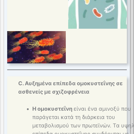
C. Αυξημένα επίπεδα ομοκυστεΐνης σε
ασθενείς με σχιζοφρένεια
Η ομοκυστεΐνη
είναι ένα αμινοξύ που
παράγεται κατά τη διάρκεια του
μεταβολισμού των πρωτεϊνών. Τα υψη
επίπεδα ομοκυστεΐνης συνδέονται με