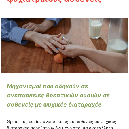
4. Κοινά διατροφικά λάθη και προκλήσεις
Ενότητα 4
2 lessons
Ενότητα 5
2 lessons
Μηχανισμοί που οδηγούν σε
ανεπάρκειες θρεπτικών ουσιών σε
ασθενείς με ψυχικές διαταραχές
Θρεπτικές ουσίες ανεπάρκειες σε ασθενείς με ψυχικές
διαταραχές προκύπτουν όχι μόνο από μια ακατάλληλη