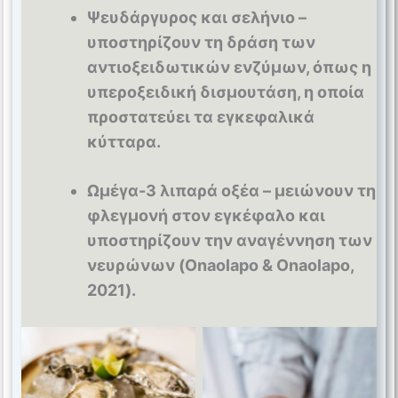
Ψευδάργυρος και σελήνιο –
υποστηρίζουν τη δράση των
αντιοξειδωτικών ενζύμων, όπως η
υπεροξειδική δισμουτάση, η οποία
προστατεύει τα εγκεφαλικά
κύτταρα.
Ωμέγα-3 λιπαρά οξέα – μειώνουν τη
φλεγμονή στον εγκέφαλο και
υποστηρίζουν την αναγέννηση των
νευρώνων (Onaolapo & Onaolapo,
2021).
Zinc and selenium