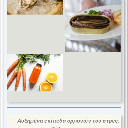
Omega-3 fatty acids
Antioxidant vitamins
Αυξημένα επίπεδα ορμονών του στρες,