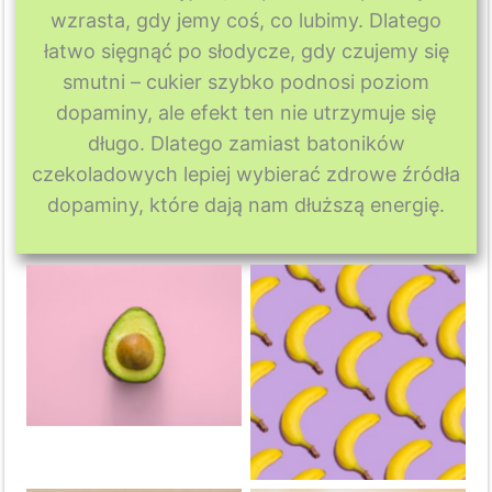
wzrasta, gdy jemy coś, co lubimy. Dlatego
łatwo sięgnąć po słodycze, gdy czujemy się
smutni – cukier szybko podnosi poziom
dopaminy, ale efekt ten nie utrzymuje się
długo. Dlatego zamiast batoników
czekoladowych lepiej wybierać zdrowe źródła
dopaminy, które dają nam dłuższą energię.
Avocado
Banana