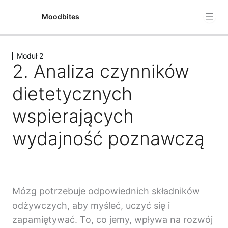
Moodbites
Moduł 2
Moduł 1
2. Analiza czynników
4 lekcje
Moduł 2
dietetycznych
1. Struktura mózgu i jej rola w procesach poznawczych
wspierających
oraz jak te struktury zmieniają się w okresie dojrzewania
i w chorobach psychicznych
wydajność poznawczą
2. Analiza czynników dietetycznych wspierających
wydajność poznawczą
3. Zrozumienie stresu: perspektywy biologiczne i
psychologiczne
Mózg potrzebuje odpowiednich składników
odżywczych, aby myśleć, uczyć się i
4. Oś jelitowo-mózgowa i jej rola w zdrowiu
psychicznym, w tym zmiany w mikrobiocie wywołane
zapamiętywać. To, co jemy, wpływa na rozwój
dietą w zaburzeniach psychiatrycznych