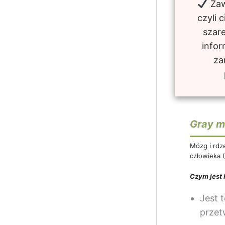
Zaw
czyli 
szare
infor
za
Gray m
Mózg i rdze
człowieka 
Czym jest 
Jest 
przet