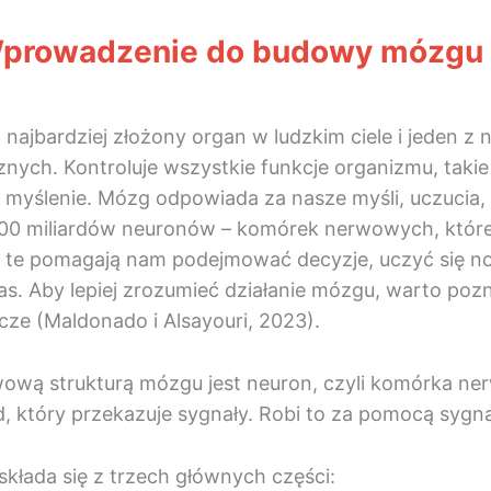
 Wprowadzenie do budowy mózgu
 najbardziej złożony organ w ludzkim ciele i jeden
znych. Kontroluje wszystkie funkcje organizmu, takie 
 myślenie. Mózg odpowiada za nasze myśli, uczucia, p
00 miliardów neuronów – komórek nerwowych, które p
 te pomagają nam podejmować decyzje, uczyć się now
as. Aby lepiej zrozumieć działanie mózgu, warto poz
ze (Maldonado i Alsayouri, 2023).
ową strukturą mózgu jest neuron, czyli komórka nerw
, który przekazuje sygnały. Robi to za pomocą sygn
kłada się z trzech głównych części: