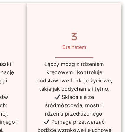
Brainstem
szki i
Łączy mózg z rdzeniem
nację
kręgowym i kontroluje
ę i
podstawowe funkcje życiowe,
takie jak oddychanie i tętno.
rstw
Składa się ze
ch:
śródmózgowia, mostu i
ej,
rdzenia przedłużonego.
njego i
Pomaga przetwarzać
j.
bodźce wzrokowe i słuchowe