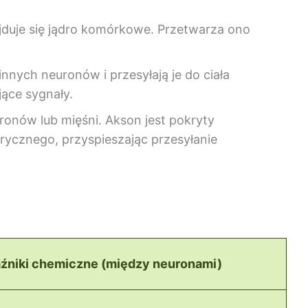
jduje się jądro komórkowe. Przetwarza ono
 innych neuronów i przesyłają je do ciała
ące sygnały.
uronów lub mięśni. Akson jest pokryty
trycznego, przyspieszając przesyłanie
źniki chemiczne (między neuronami)