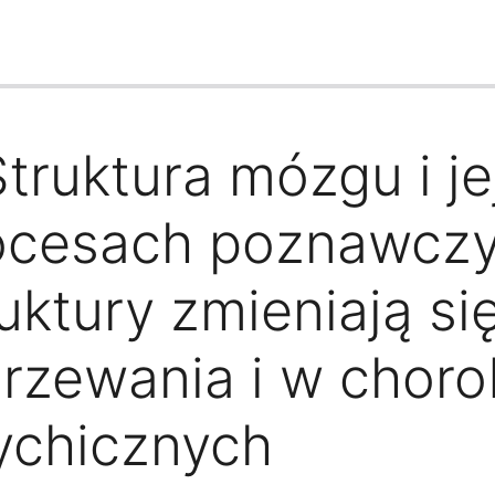
Struktura mózgu i je
ocesach poznawczyc
uktury zmieniają si
jrzewania i w chor
ychicznych