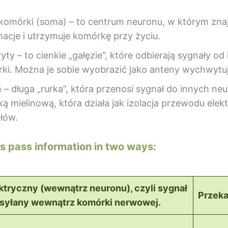
 komórki (soma) – to centrum neuronu, w którym zna
macje i utrzymuje komórkę przy życiu.
ty – to cienkie „gałęzie”, które odbierają sygnały od
ki. Można je sobie wyobrazić jako anteny wychwytuj
 – długa „rurka”, która przenosi sygnał do innych ne
ką mielinową, która działa jak izolacja przewodu elek
łów.
s pass information in two ways:
ktryczny (wewnątrz neuronu), czyli sygnał
Przeka
syłany wewnątrz komórki nerwowej.